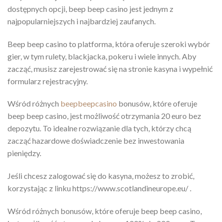
dostępnych opcji, beep beep casino jest jednym z
najpopularniejszych i najbardziej zaufanych.
Beep beep casino to platforma, która oferuje szeroki wybór
gier, w tym rulety, blackjacka, pokeru i wiele innych. Aby
zacząć, musisz zarejestrować się na stronie kasyna i wypełnić
formularz rejestracyjny.
Wśród różnych
beepbeepcasino
bonusów, które oferuje
beep beep casino, jest możliwość otrzymania 20 euro bez
depozytu. To idealne rozwiązanie dla tych, którzy chcą
zacząć hazardowe doświadczenie bez inwestowania
pieniędzy.
Jeśli chcesz zalogować się do kasyna, możesz to zrobić,
korzystając z linku https://www.scotlandineurope.eu/ .
Wśród różnych bonusów, które oferuje beep beep casino,