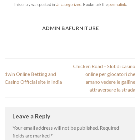
This entry was posted in
Uncategorized
. Bookmark the
permalink
.
ADMIN BAFURNITURE
Chicken Road – Slot di casinò
1win Online Betting and
online per giocatori che
Casino Official site in India
amano vedere le galline
attraversare la strada
Leave a Reply
Your email address will not be published.
Required
fields are marked
*