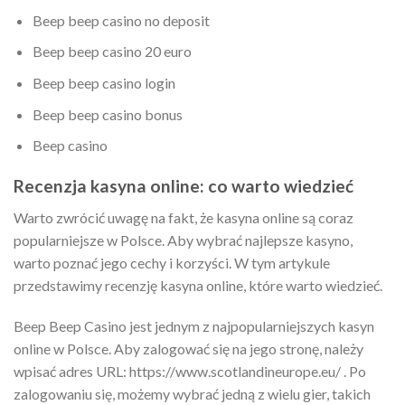
Beep beep casino no deposit
Beep beep casino 20 euro
Beep beep casino login
Beep beep casino bonus
Beep casino
Recenzja kasyna online: co warto wiedzieć
Warto zwrócić uwagę na fakt, że kasyna online są coraz
popularniejsze w Polsce. Aby wybrać najlepsze kasyno,
warto poznać jego cechy i korzyści. W tym artykule
przedstawimy recenzję kasyna online, które warto wiedzieć.
Beep Beep Casino jest jednym z najpopularniejszych kasyn
online w Polsce. Aby zalogować się na jego stronę, należy
wpisać adres URL: https://www.scotlandineurope.eu/ . Po
zalogowaniu się, możemy wybrać jedną z wielu gier, takich